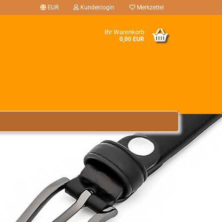
EUR
Kundenlogin
Merkzettel
Ihr Warenkorb
0,00 EUR
tellen
 vergessen?