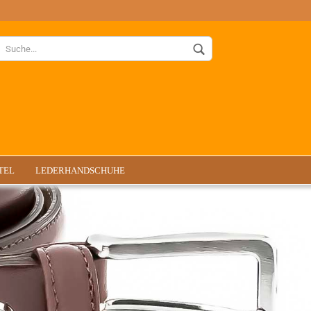
Währung auswählen
Lieferland
TEL
LEDERHANDSCHUHE
Konto ers
Passwort