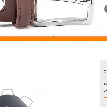
G
Ar
Li