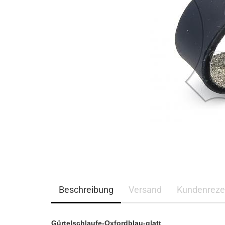
Beschreibung
Versand
Kundenreze
Gürtelschlaufe-Oxfordblau-glatt